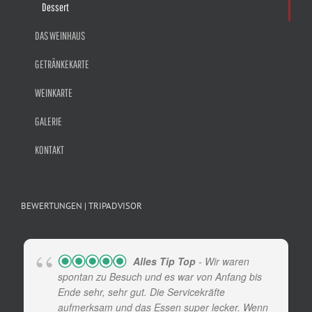
Dessert
DAS WEINHAUS
GETRÄNKEKARTE
WEINKARTE
GALERIE
KONTAKT
BEWERTUNGEN | TRIPADVISOR
Alles Tip Top
- Wir waren
spontan zu Besuch und es war von Anfang bis
Ende sehr, sehr gut. Die Servicekräfte
aufmerksam und das Essen super lecker. Wenn