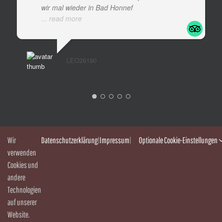
wir mal wieder in Bad Honnef
... read more
LEO26190
BESUCHEN SIE UNS AUF FACEBOOK
Wir
Datenschutzerklärung
|
Impressum
|
Optionale Cookie-Einstellungen
verwenden
Cookies und
Aus datenschutzrechtlichen Gründen benötigt
andere
Facebook Ihre Einwilligung um geladen zu
Technologien
auf unserer
werden. Mehr Informationen finden Sie unter
Website.